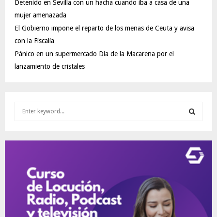
Detenido en Sevilla con un hacha cuando iba a casa de una
mujer amenazada
El Gobierno impone el reparto de los menas de Ceuta y avisa
con la Fiscalía
Pánico en un supermercado Día de la Macarena por el
lanzamiento de cristales
S
e
a
S
r
c
E
h
f
A
o
r
R
:
C