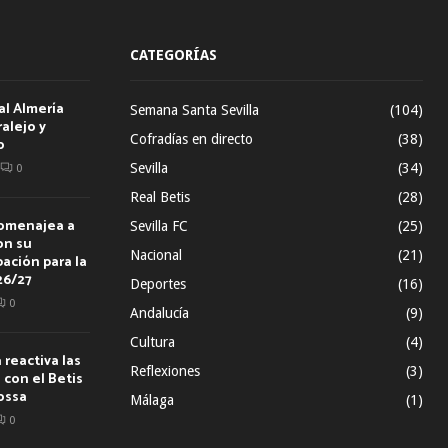
CATEGORÍAS
al Almería
Semana Santa Sevilla
(104)
alejo y
Cofradías en directo
(38)
o
Sevilla
(34)
0
Real Betis
(28)
homenajea a
Sevilla FC
(25)
on su
Nacional
(21)
ación para la
26/27
Deportes
(16)
0
Andalucía
(9)
Cultura
(4)
reactiva las
Reflexiones
(3)
con el Betis
ossa
Málaga
(1)
0