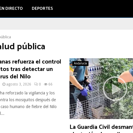
EN DIRECTO
DEPORTES
pública
alud pública
nas refuerza el control
Andalucía
tos tras detectar un
irus del Nilo
agosto 3, 2026
0
66
 reforzado la vigilancia y los
ontra los mosquitos después de
 caso humano de fiebre del Nilo
...
La Guardia Civil desman