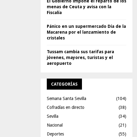
El Gobierno impone el reparto de los
menas de Ceuta y avisa con la
Fiscalía
Pánico en un supermercado Día de la
Macarena por el lanzamiento de
cristales
Tussam cambia sus tarifas para
jóvenes, mayores, turistas y el
aeropuerto
CATEGORÍAS
Semana Santa Sevilla
(104)
Cofradías en directo
(38)
Sevilla
(34)
Nacional
(21)
Deportes
(55)