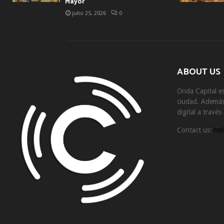
Mayor
julio 25, 2026
0
ABOUT US
Onda Capital es
ciudad. Además 
digital a travé
Contact us:
hol