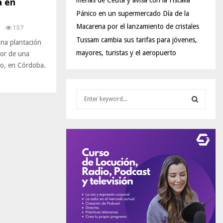
a en
menas de Ceuta y avisa con la Fiscalía
Pánico en un supermercado Día de la
Macarena por el lanzamiento de cristales
0
107
Tussam cambia sus tarifas para jóvenes,
una plantación
mayores, turistas y el aeropuerto
ior de una
o, en Córdoba.
S
e
a
S
r
c
E
h
f
A
o
r
R
:
C
H