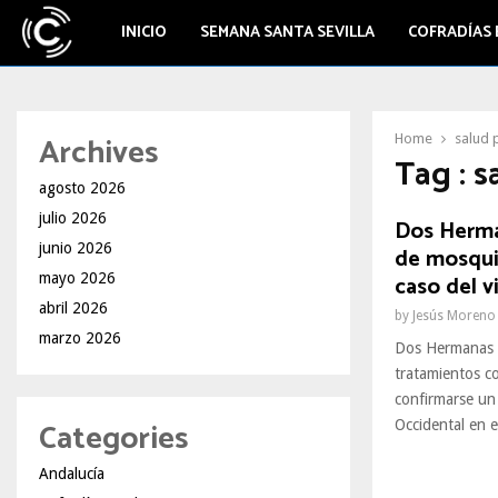
INICIO
SEMANA SANTA SEVILLA
COFRADÍAS 
Archives
Home
salud 
Tag : s
agosto 2026
julio 2026
Dos Herma
junio 2026
de mosqui
mayo 2026
caso del v
abril 2026
by
Jesús Moreno
marzo 2026
Dos Hermanas ha
tratamientos c
confirmarse un
Categories
Occidental en el
Andalucía