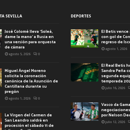
TA SEVILLA
DEPORTES
José Colomé lleva ‘Soleá,
El Betis vence 
dame la mano’ a Rusia en
con gol de Corr
una versión para orquesta
regreso de Isc
de cámara
agosto 1, 2026
agosto 5, 2026
0
El Real Betis 
Miguel Ángel Moreno
Sandra Peña c
solicita la coronación
segunda equip
canónica de la Asunción de
temporada 20
Cantillana durante su
julio 16, 2026
pregón
agosto 1, 2026
0
Vasco da Gama 
negociaciones 
La Virgen del Carmen de
por Nelson De
San Leandro saldrá en
julio 12, 2026
procesión el sábado 11 de