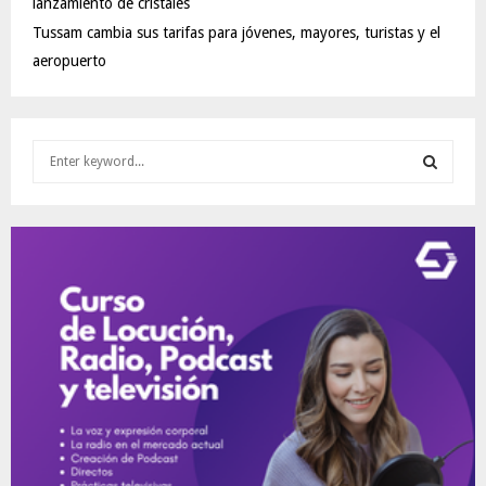
lanzamiento de cristales
Tussam cambia sus tarifas para jóvenes, mayores, turistas y el
aeropuerto
S
e
a
S
r
c
E
h
f
A
o
r
R
:
C
H