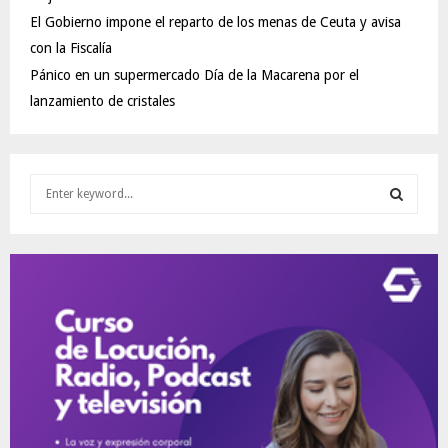
El Gobierno impone el reparto de los menas de Ceuta y avisa
con la Fiscalía
Pánico en un supermercado Día de la Macarena por el
lanzamiento de cristales
S
e
a
S
r
c
E
h
f
A
o
r
R
:
C
H