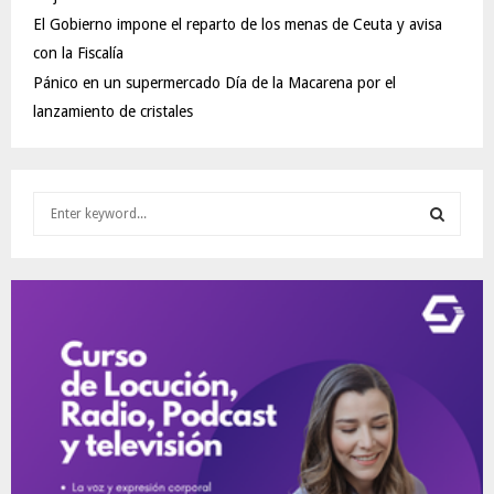
El Gobierno impone el reparto de los menas de Ceuta y avisa
con la Fiscalía
Pánico en un supermercado Día de la Macarena por el
lanzamiento de cristales
S
e
a
S
r
c
E
h
f
A
o
r
R
:
C
H