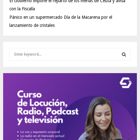
El Gobierno impone el reparto de los menas de Ceuta y avisa
con la Fiscalía
Pánico en un supermercado Día de la Macarena por el
lanzamiento de cristales
S
e
a
S
r
c
E
h
f
A
o
r
R
:
C
H