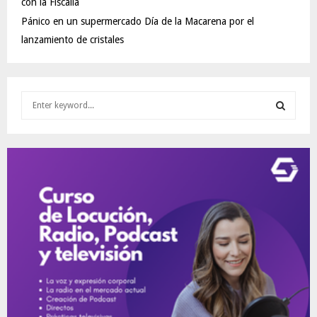
con la Fiscalía
Pánico en un supermercado Día de la Macarena por el
lanzamiento de cristales
S
e
a
S
r
c
E
h
f
A
o
r
R
:
C
H