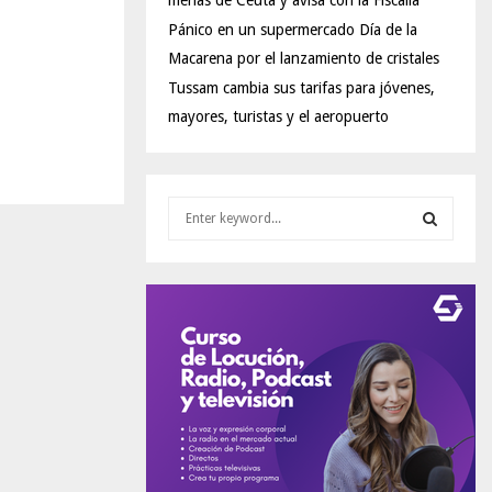
menas de Ceuta y avisa con la Fiscalía
Pánico en un supermercado Día de la
Macarena por el lanzamiento de cristales
Tussam cambia sus tarifas para jóvenes,
mayores, turistas y el aeropuerto
S
e
a
S
r
c
E
h
f
A
o
r
R
:
C
H