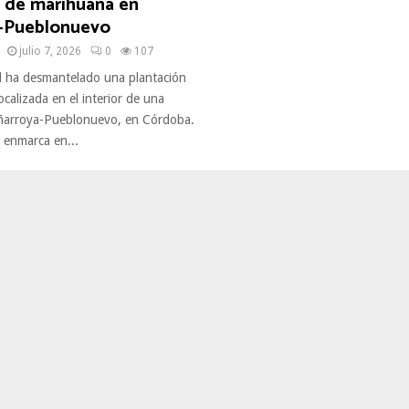
n de marihuana en
-Pueblonuevo
julio 7, 2026
0
107
il ha desmantelado una plantación
calizada en el interior de una
eñarroya-Pueblonuevo, en Córdoba.
 enmarca en...