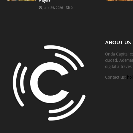
Mayor
julio 25, 2026
0
ABOUT US
Onda Capital es
ciudad. Además 
digital a travé
Contact us:
hol