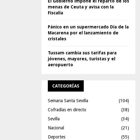
El Gobierno impone el reparto de los
menas de Ceuta y avisa con la
Fiscalía
Pánico en un supermercado Día de la
Macarena por el lanzamiento de
cristales
Tussam cambia sus tarifas para
jóvenes, mayores, turistas y el
aeropuerto
CATEGORÍAS
Semana Santa Sevilla
(104)
Cofradías en directo
(38)
Sevilla
(34)
Nacional
(21)
Deportes
(55)