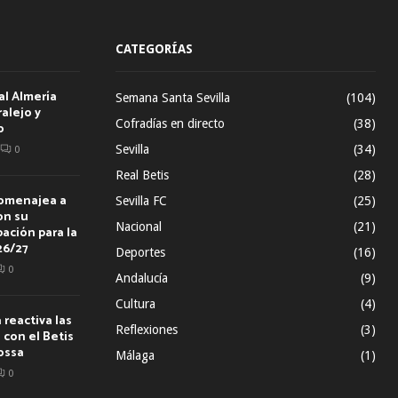
CATEGORÍAS
al Almería
Semana Santa Sevilla
(104)
alejo y
Cofradías en directo
(38)
o
Sevilla
(34)
0
Real Betis
(28)
homenajea a
Sevilla FC
(25)
on su
Nacional
(21)
ación para la
26/27
Deportes
(16)
0
Andalucía
(9)
Cultura
(4)
reactiva las
Reflexiones
(3)
con el Betis
ossa
Málaga
(1)
0