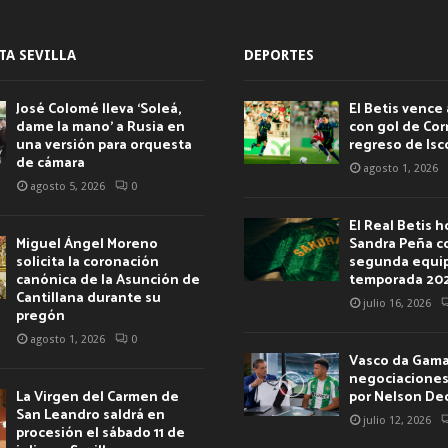
TA SEVILLA
DEPORTES
José Colomé lleva ‘Soleá,
El Betis vence 
dame la mano’ a Rusia en
con gol de Corr
una versión para orquesta
regreso de Isc
de cámara
agosto 1, 2026
agosto 5, 2026
0
El Real Betis 
Miguel Ángel Moreno
Sandra Peña c
solicita la coronación
segunda equip
canónica de la Asunción de
temporada 20
Cantillana durante su
julio 16, 2026
pregón
agosto 1, 2026
0
Vasco da Gama 
negociaciones 
La Virgen del Carmen de
por Nelson De
San Leandro saldrá en
julio 12, 2026
procesión el sábado 11 de