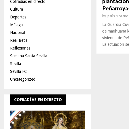
plantació
Cofradías en directo
Peñarroya
Cultura
by
Jesús Moreno
Deportes
La Guardia Civ
Málaga
de marihuana lo
Nacional
vivienda de P
Real Betis
La actuación se
Reflexiones
Semana Santa Sevilla
Sevilla
Sevilla FC
Uncategorized
COFRADÍAS EN DIRECTO