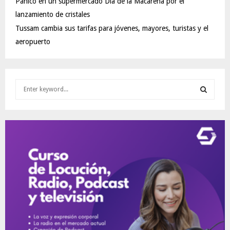
Pánico en un supermercado Día de la Macarena por el
lanzamiento de cristales
Tussam cambia sus tarifas para jóvenes, mayores, turistas y el
aeropuerto
S
e
a
S
r
c
E
h
f
A
o
r
R
:
C
H