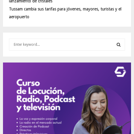
lanzamiento de cristales
Tussam cambia sus tarifas para jóvenes, mayores, turistas y el
aeropuerto
S
e
a
S
r
c
E
h
f
A
o
r
R
:
C
H