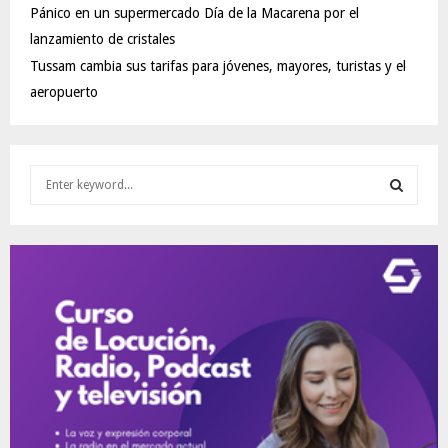
Pánico en un supermercado Día de la Macarena por el
lanzamiento de cristales
Tussam cambia sus tarifas para jóvenes, mayores, turistas y el
aeropuerto
S
e
a
S
r
c
E
h
f
A
o
r
R
:
C
H