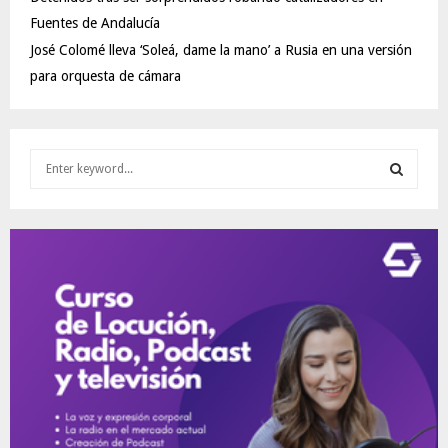
Fuentes de Andalucía
José Colomé lleva ‘Soleá, dame la mano’ a Rusia en una versión
para orquesta de cámara
S
e
a
S
r
c
E
h
f
A
o
r
R
:
C
H