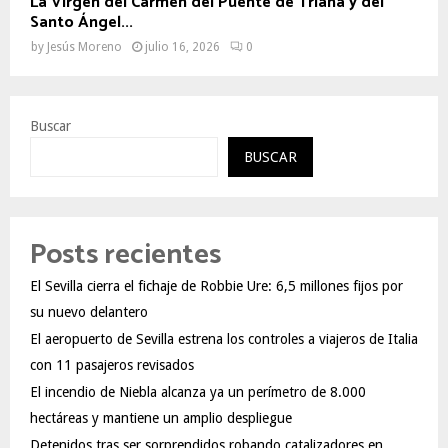
La Virgen del Carmen del Puente de Triana y del
Santo Ángel...
by
Jesús Moreno
julio 16, 2026
0
Buscar
BUSCAR
Posts recientes
El Sevilla cierra el fichaje de Robbie Ure: 6,5 millones fijos por
su nuevo delantero
El aeropuerto de Sevilla estrena los controles a viajeros de Italia
con 11 pasajeros revisados
El incendio de Niebla alcanza ya un perímetro de 8.000
hectáreas y mantiene un amplio despliegue
Detenidos tras ser sorprendidos robando catalizadores en