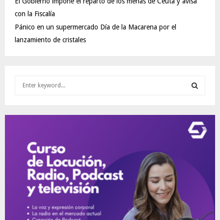
El Gobierno impone el reparto de los menas de Ceuta y avisa
con la Fiscalía
Pánico en un supermercado Día de la Macarena por el
lanzamiento de cristales
S
e
a
S
r
c
E
h
f
A
o
r
R
:
C
H