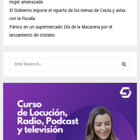
mujer amenazada
El Gobierno impone el reparto de los menas de Ceuta y avisa
con la Fiscalía
Pánico en un supermercado Día de la Macarena por el
lanzamiento de cristales
S
e
a
S
r
c
E
h
f
A
o
r
R
:
C
H