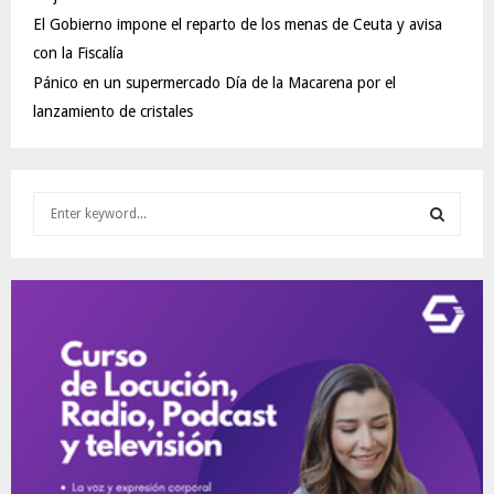
El Gobierno impone el reparto de los menas de Ceuta y avisa
con la Fiscalía
Pánico en un supermercado Día de la Macarena por el
lanzamiento de cristales
S
e
a
S
r
c
E
h
f
A
o
r
R
:
C
H