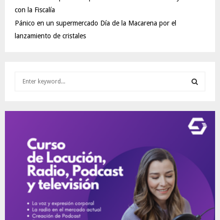
con la Fiscalía
Pánico en un supermercado Día de la Macarena por el
lanzamiento de cristales
S
e
a
S
r
c
E
h
f
A
o
r
R
:
C
H