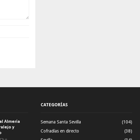
CATEGORÍAS
al Almería
Semana Santa Sevilla
(104)
alejo y
Cofradías en directo
(38)
o