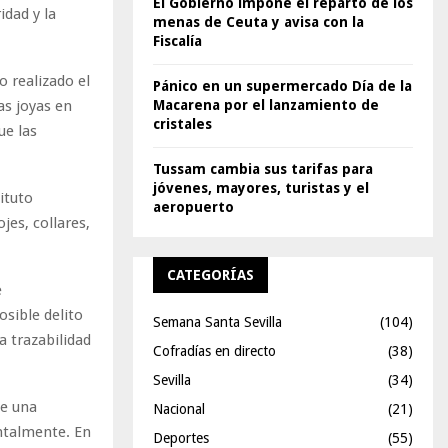
El Gobierno impone el reparto de los
idad y la
menas de Ceuta y avisa con la
Fiscalía
o realizado el
Pánico en un supermercado Día de la
Macarena por el lanzamiento de
as joyas en
cristales
ue las
Tussam cambia sus tarifas para
jóvenes, mayores, turistas y el
ituto
aeropuerto
jes, collares,
CATEGORÍAS
e
sible delito
Semana Santa Sevilla
(104)
a trazabilidad
Cofradías en directo
(38)
Sevilla
(34)
de una
Nacional
(21)
ntalmente. En
Deportes
(55)