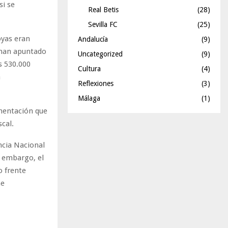
si se
Real Betis
(28)
Sevilla FC
(25)
oyas eran
Andalucía
(9)
 han apuntado
Uncategorized
(9)
s 530.000
Cultura
(4)
a
Reflexiones
(3)
Málaga
(1)
umentación que
scal.
ncia Nacional
n embargo, el
o frente
me