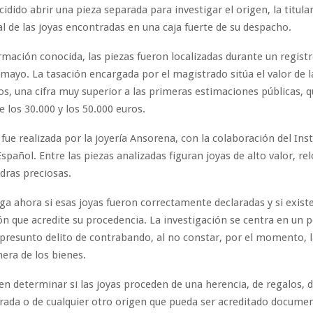
dido abrir una pieza separada para investigar el origen, la titular
cal de las joyas encontradas en una caja fuerte de su despacho.
rmación conocida, las piezas fueron localizadas durante un registr
mayo. La tasación encargada por el magistrado sitúa el valor de l
os, una cifra muy superior a las primeras estimaciones públicas, q
e los 30.000 y los 50.000 euros.
 fue realizada por la joyería Ansorena, con la colaboración del Inst
añol. Entre las piezas analizadas figuran joyas de alto valor, relo
edras preciosas.
tiga ahora si esas joyas fueron correctamente declaradas y si exist
 que acredite su procedencia. La investigación se centra en un po
n presunto delito de contrabando, al no constar, por el momento, l
nera de los bienes.
 en determinar si las joyas proceden de una herencia, de regalos, 
rada o de cualquier otro origen que pueda ser acreditado docume