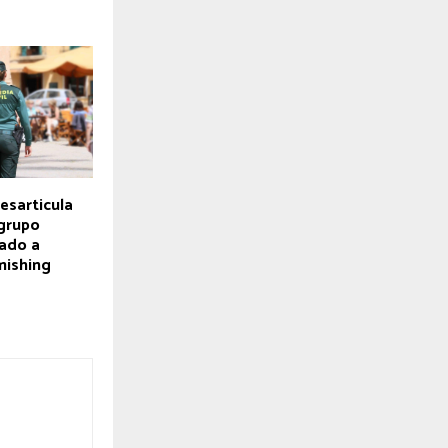
desarticula
grupo
cado a
mishing