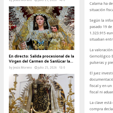
Calama ha deci
situación fis
Según la info
pasado 19 de 
1.323.915 eur
situaban entr
La valoración
En directo: Salida procesional de la
Gemológico Esp
Virgen del Carmen de Sanlúcar la...
pulseras y pi
by
Jesús Moreno
julio 25, 2026
0
El juez inves
documentación
fiscal y en u
fiscal ni adua
La clave está
compra decla