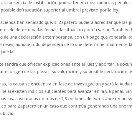
o, la ausencia de justificación podría tener consecuencias penales 
posible defraudación superior al umbral previsto por la ley.
acienda han señalado que, si Zapatero pudiera acreditar que las j
ntes de determinadas fechas, la situación podría variar. También
dad de una declaración extemporánea, con un pago que rondaría lo
ereses, aunque todo dependerá de lo que determine finalmente l
judicial.
te tendrá que ofrecer explicaciones ante el juez y aportar la doc
r el origen de las piezas, su valoración y su posible declaración fi
o, la causa se encuentra en fase de investigación y será la Audie
ine si existen indicios suficientes para avanzar en la vía penal. Si
nas joyas valoradas en más de 1,3 millones de euros abre un nuev
lítico para Zapatero en un caso que continúa generando una enor
ública.