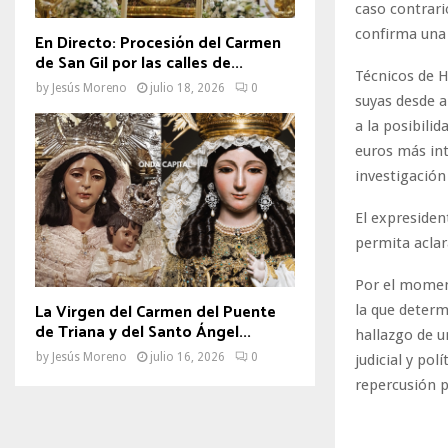
caso contrari
confirma una 
En Directo: Procesión del Carmen
de San Gil por las calles de...
Técnicos de H
by
Jesús Moreno
julio 18, 2026
0
suyas desde a
a la posibili
euros más int
investigación 
El expresiden
permita aclara
Por el moment
La Virgen del Carmen del Puente
la que determ
de Triana y del Santo Ángel...
hallazgo de u
by
Jesús Moreno
julio 16, 2026
0
judicial y po
repercusión p