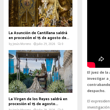
La Asunción de Cantillana saldrá
en procesión el 15 de agosto de...
by
Jesús Moreno
julio 29, 2026
0
El juez de l
investigar a
contrabando 
despacho.
La Virgen de los Reyes saldrá en
El expresiden
procesión el 15 de agosto...
investigación 
by
Jesús Moreno
julio 29, 2026
0