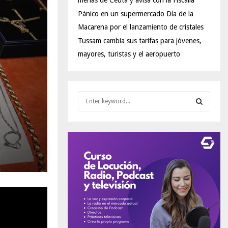
menas de Ceuta y avisa con la Fiscalía
Pánico en un supermercado Día de la
Macarena por el lanzamiento de cristales
Tussam cambia sus tarifas para jóvenes,
mayores, turistas y el aeropuerto
S
e
a
S
r
c
E
h
f
A
o
r
R
:
C
H