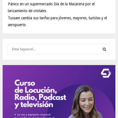
Pánico en un supermercado Día de la Macarena por el
lanzamiento de cristales
Tussam cambia sus tarifas para jóvenes, mayores, turistas y el
aeropuerto
S
e
a
S
r
c
E
h
f
A
o
r
R
:
C
H