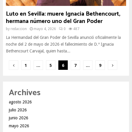
Luto en Sevilla: muere Ignacia Bethencourt,
hermana número uno del Gran Poder
by
redaccion
mayo 4, 2026
0
487
La Hermandad del Gran Poder de Sevilla anunció oficialmente la
noche del 2 de mayo de 2026 el fallecimiento de D.ª Ignacia
Bethencourt Carvajal, quien hasta...
Paginación
1
…
5
6
7
…
9
de
entradas
Archives
agosto 2026
julio 2026
junio 2026
mayo 2026