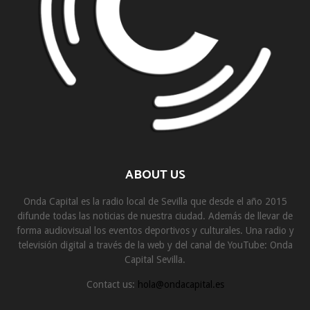
ABOUT US
Onda Capital es la radio local de Sevilla que desde el año 2015
difunde todas las noticias de nuestra ciudad. Además de llevar de
forma audiovisual los eventos deportivos y culturales. Una radio y
televisión digital a través de la web y del canal de YouTube: Onda
Capital Sevilla.
Contact us:
hola@ondacapital.es