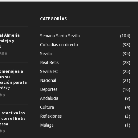
CATEGORÍAS
al Almería
Semana Santa Sevilla
(104)
alejo y
Cofradías en directo
(38)
o
Sevilla
(35)
0
Real Betis
(28)
homenajea a
Sevilla FC
(25)
on su
Nacional
(21)
ación para la
26/27
Deportes
(16)
0
Andalucía
(9)
Cultura
(4)
reactiva las
Reflexiones
(3)
con el Betis
ossa
Málaga
(1)
0