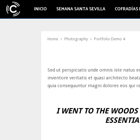
INICIO
SEMANA SANTA SEVILLA
COFRADÍAS 
Home
Photography
Portfolio Demo 4
Sed ut perspiciatis unde omnis iste natus 
inventore veritatis et quasi architecto bea
quia consequuntur magni dolores eos qui r
I WENT TO THE WOODS 
ESSENTIAL