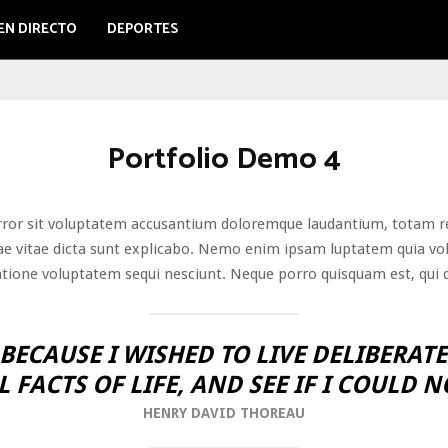
EN DIRECTO
DEPORTES
Portfolio Demo 4
error sit voluptatem accusantium doloremque laudantium, totam r
tae vitae dicta sunt explicabo. Nemo enim ipsam luptatem quia volu
atione voluptatem sequi nesciunt. Neque porro quisquam est, qui 
BECAUSE I WISHED TO LIVE DELIBERATE
 FACTS OF LIFE, AND SEE IF I COULD N
HENRY DAVID THOREAU