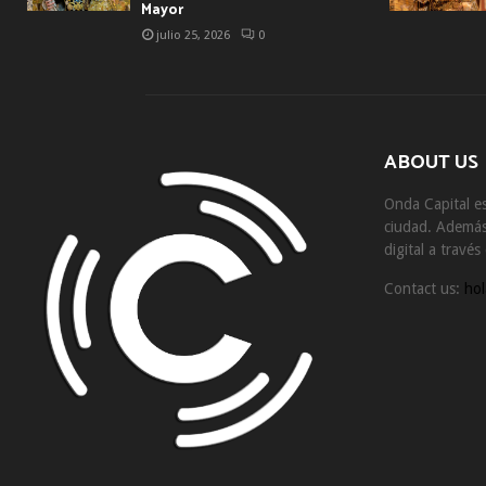
Mayor
julio 25, 2026
0
ABOUT US
Onda Capital es
ciudad. Además 
digital a travé
Contact us:
hol