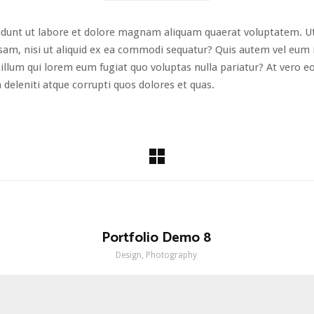
dunt ut labore et dolore magnam aliquam quaerat voluptatem. U
sam, nisi ut aliquid ex ea commodi sequatur? Quis autem vel eum iu
illum qui lorem eum fugiat quo voluptas nulla pariatur? At vero e
deleniti atque corrupti quos dolores et quas.
Portfolio Demo 8
Design, Photography