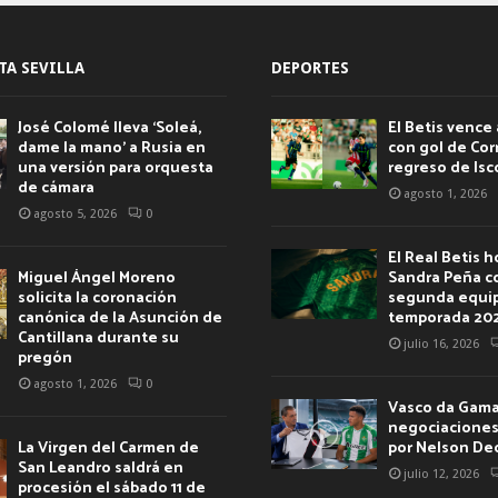
TA SEVILLA
DEPORTES
José Colomé lleva ‘Soleá,
El Betis vence 
dame la mano’ a Rusia en
con gol de Corr
una versión para orquesta
regreso de Isc
de cámara
agosto 1, 2026
agosto 5, 2026
0
El Real Betis 
Miguel Ángel Moreno
Sandra Peña c
solicita la coronación
segunda equip
canónica de la Asunción de
temporada 20
Cantillana durante su
julio 16, 2026
pregón
agosto 1, 2026
0
Vasco da Gama 
negociaciones 
La Virgen del Carmen de
por Nelson De
San Leandro saldrá en
julio 12, 2026
procesión el sábado 11 de