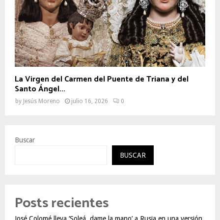
La Virgen del Carmen del Puente de Triana y del
Santo Ángel...
by
Jesús Moreno
julio 16, 2026
0
Buscar
BUSCAR
Posts recientes
José Colomé lleva ‘Soleá, dame la mano’ a Rusia en una versión