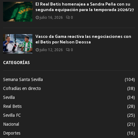
El Real Betis homenajea a Sandra Peña con su
segunda equipación para la temporada 2026/27
julio 16, 2026
0
Vasco da Gama reactiva las negociaciones con
el Betis por Nelson Deossa
julio 12, 2026
0
CATEGORÍAS
Semana Santa Sevilla
(104)
Cofradías en directo
(38)
Sevilla
(34)
Real Betis
(28)
Sevilla FC
(25)
Nacional
(21)
Deportes
(16)