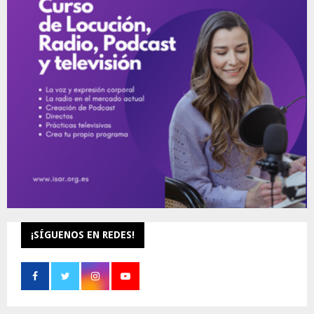
A
o
r
R
:
C
H
¡SÍGUENOS EN REDES!