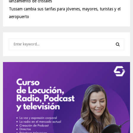
lanzamiento de cristales
Tussam cambia sus tarifas para jóvenes, mayores, turistas y el
aeropuerto
S
e
a
S
r
c
E
h
f
A
o
r
R
:
C
H