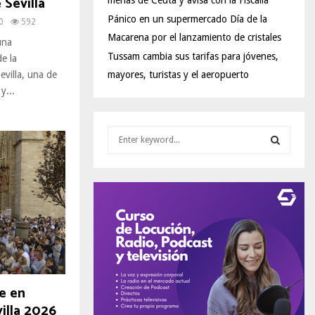
 Sevilla
menas de Ceuta y avisa con la Fiscalía
Pánico en un supermercado Día de la
0
592
Macarena por el lanzamiento de cristales
una
Tussam cambia sus tarifas para jóvenes,
e la
evilla, una de
mayores, turistas y el aeropuerto
y...
S
e
a
S
r
c
E
h
f
A
o
r
R
:
C
e en
illa 2026
H