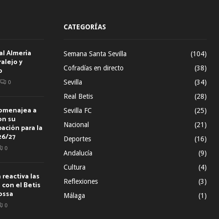
CATEGORÍAS
al Almería
Semana Santa Sevilla
(104)
alejo y
Cofradías en directo
(38)
o
Sevilla
(34)
0
Real Betis
(28)
homenajea a
Sevilla FC
(25)
on su
Nacional
(21)
ación para la
26/27
Deportes
(16)
0
Andalucía
(9)
Cultura
(4)
reactiva las
Reflexiones
(3)
con el Betis
ossa
Málaga
(1)
0