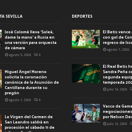
TA SEVILLA
DEPORTES
José Colomé lleva ‘Soleá,
El Betis vence 
dame la mano’ a Rusia en
con gol de Corr
una versión para orquesta
regreso de Isc
de cámara
agosto 1, 2026
agosto 5, 2026
0
El Real Betis 
Miguel Ángel Moreno
Sandra Peña c
solicita la coronación
segunda equip
canónica de la Asunción de
temporada 20
Cantillana durante su
julio 16, 2026
pregón
agosto 1, 2026
0
Vasco da Gama 
negociaciones 
La Virgen del Carmen de
por Nelson De
San Leandro saldrá en
julio 12, 2026
procesión el sábado 11 de