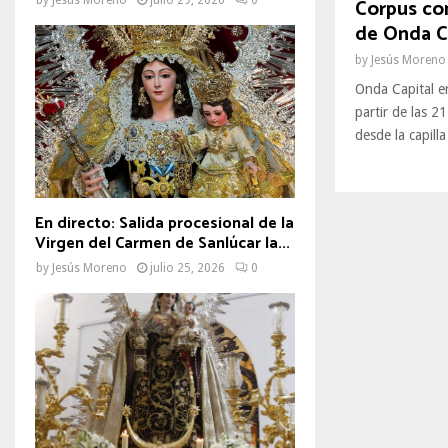
Corpus con
de Onda C
by
Jesús Moreno
Onda Capital em
partir de las 2
desde la capill
En directo: Salida procesional de la
Virgen del Carmen de Sanlúcar la...
by
Jesús Moreno
julio 25, 2026
0