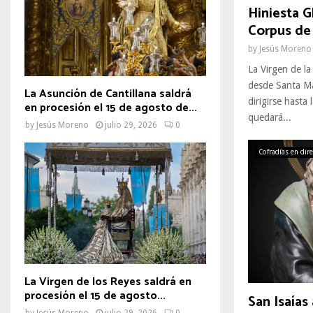
Hiniesta Gl
Corpus de 
by
Jesús Moreno
La Virgen de la
desde Santa Ma
La Asunción de Cantillana saldrá
dirigirse hasta
en procesión el 15 de agosto de...
quedará...
by
Jesús Moreno
julio 29, 2026
0
Cofradías en dir
La Virgen de los Reyes saldrá en
procesión el 15 de agosto...
San Isaías 
by
Jesús Moreno
julio 29, 2026
0