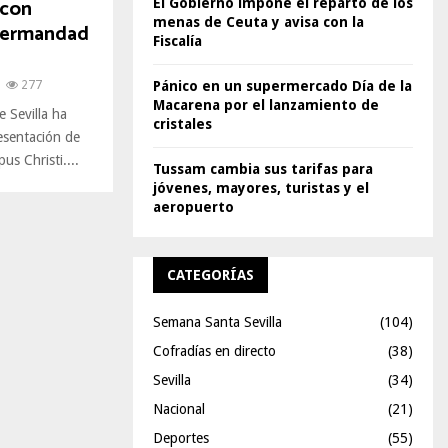
 con
El Gobierno impone el reparto de los
menas de Ceuta y avisa con la
 Hermandad
Fiscalía
277
Pánico en un supermercado Día de la
Macarena por el lanzamiento de
 Sevilla ha
cristales
esentación de
us Christi....
Tussam cambia sus tarifas para
jóvenes, mayores, turistas y el
aeropuerto
CATEGORÍAS
Semana Santa Sevilla
(104)
Cofradías en directo
(38)
Sevilla
(34)
Nacional
(21)
Deportes
(55)