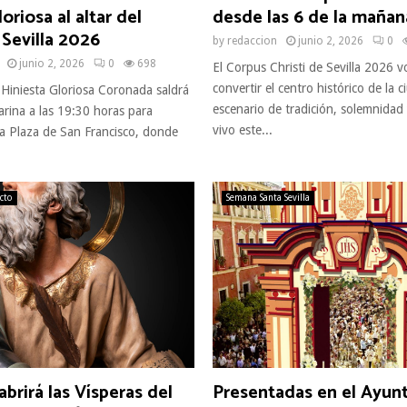
oriosa al altar del
desde las 6 de la mañan
Sevilla 2026
by
redaccion
junio 2, 2026
0
junio 2, 2026
0
698
El Corpus Christi de Sevilla 2026 v
convertir el centro histórico de la 
 Hiniesta Gloriosa Coronada saldrá
escenario de tradición, solemnidad
rina a las 19:30 horas para
vivo este...
 la Plaza de San Francisco, donde
ecto
Semana Santa Sevilla
abrirá las Vísperas del
Presentadas en el Ayun