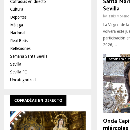
Santa Mari
Cofradías en directo
Sevilla
Cultura
by
Jesús Moreno
Deportes
La Virgen de l
Málaga
volverá este jue
Nacional
participación e
Real Betis
2026,...
Reflexiones
Semana Santa Sevilla
Cofradías en dir
Sevilla
Sevilla FC
Uncategorized
COFRADÍAS EN DIRECTO
Onda Capit
miércoles 