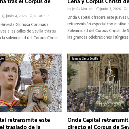
na tras el Corpus de
Cena y Corpus Christi de
by
Jesús Moreno
junio 3, 2026
junio 4, 2026
0
536
Onda Capital ofrecerá este jueves 
retransmisión especial con motivo d
a Hiniesta Gloriosa Coronada
Solemnidad del Corpus Christi de S
ves a las calles de Sevilla tras su
las grandes celebraciones litúrgicas 
n la solemnidad del Corpus Christi
ecto
Semana Santa Sevilla
al retransmite este
Onda Capital retransmit
el traslado de la
directo el Corpus de Sev