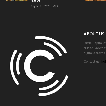
Mayor
julio 25, 2026
0
ABOUT US
Onda Capital es
ciudad. Además 
digital a travé
Contact us:
hol