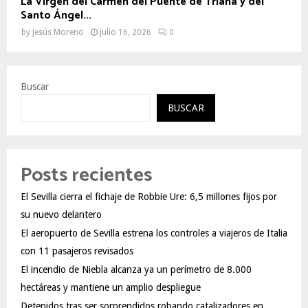
La Virgen del Carmen del Puente de Triana y del
Santo Ángel...
by
Jesús Moreno
julio 16, 2026
0
Buscar
BUSCAR
Posts recientes
El Sevilla cierra el fichaje de Robbie Ure: 6,5 millones fijos por
su nuevo delantero
El aeropuerto de Sevilla estrena los controles a viajeros de Italia
con 11 pasajeros revisados
El incendio de Niebla alcanza ya un perímetro de 8.000
hectáreas y mantiene un amplio despliegue
Detenidos tras ser sorprendidos robando catalizadores en