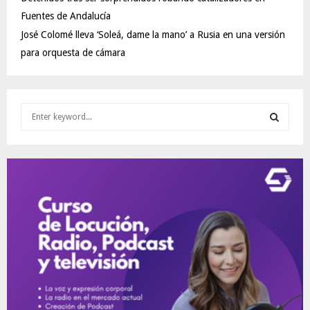
Fuentes de Andalucía
José Colomé lleva ‘Soleá, dame la mano’ a Rusia en una versión
para orquesta de cámara
S
e
a
S
r
c
E
h
f
A
o
r
R
:
C
H