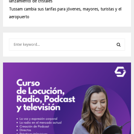
lanzamiento de cristales
Tussam cambia sus tarifas para jóvenes, mayores, turistas y el
aeropuerto
S
e
a
S
r
c
E
h
f
A
o
r
R
:
C
H