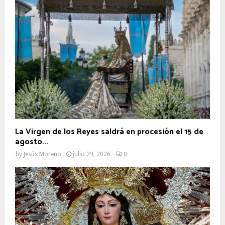
La Virgen de los Reyes saldrá en procesión el 15 de
agosto...
by
Jesús Moreno
julio 29, 2026
0