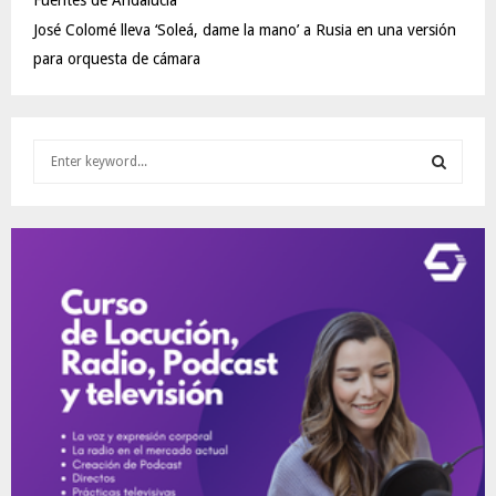
Fuentes de Andalucía
José Colomé lleva ‘Soleá, dame la mano’ a Rusia en una versión
para orquesta de cámara
S
e
a
S
r
c
E
h
f
A
o
r
R
:
C
H