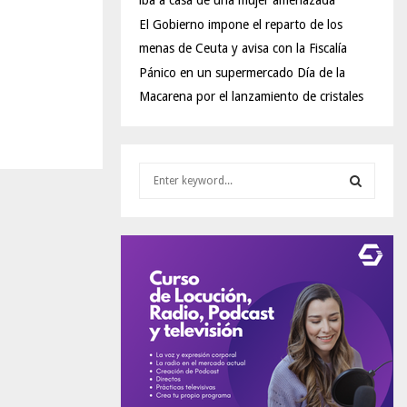
iba a casa de una mujer amenazada
El Gobierno impone el reparto de los
menas de Ceuta y avisa con la Fiscalía
Pánico en un supermercado Día de la
Macarena por el lanzamiento de cristales
S
e
a
S
r
c
E
h
f
A
o
r
R
:
C
H