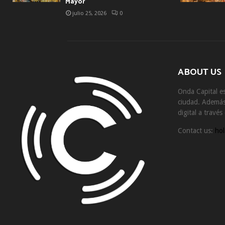
Mayor
julio 25, 2026
0
ABOUT US
Onda Capital es
ciudad. Además 
digital a travé
Contact us:
hol