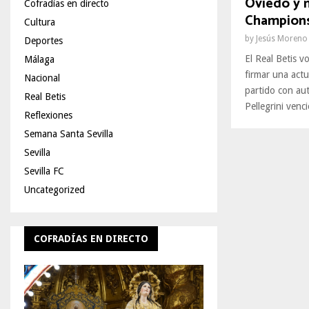
Oviedo y 
Cofradías en directo
Champion
Cultura
by
Jesús Moreno
Deportes
El Real Betis v
Málaga
firmar una actu
Nacional
partido con au
Real Betis
Pellegrini venci
Reflexiones
Semana Santa Sevilla
Sevilla
Sevilla FC
Uncategorized
COFRADÍAS EN DIRECTO