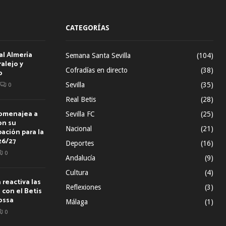
CATEGORÍAS
al Almería
Semana Santa Sevilla
(104)
alejo y
Cofradías en directo
(38)
o
Sevilla
(35)
0
Real Betis
(28)
homenajea a
Sevilla FC
(25)
on su
Nacional
(21)
ación para la
26/27
Deportes
(16)
0
Andalucía
(9)
Cultura
(4)
reactiva las
Reflexiones
(3)
con el Betis
ossa
Málaga
(1)
0