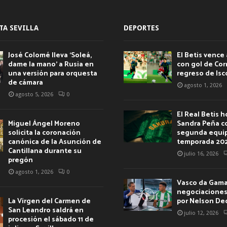
TA SEVILLA
DEPORTES
José Colomé lleva ‘Soleá,
El Betis vence 
dame la mano’ a Rusia en
con gol de Corr
una versión para orquesta
regreso de Isc
de cámara
agosto 1, 2026
agosto 5, 2026
0
El Real Betis 
Miguel Ángel Moreno
Sandra Peña c
solicita la coronación
segunda equip
canónica de la Asunción de
temporada 20
Cantillana durante su
julio 16, 2026
pregón
agosto 1, 2026
0
Vasco da Gama 
negociaciones 
La Virgen del Carmen de
por Nelson De
San Leandro saldrá en
julio 12, 2026
procesión el sábado 11 de