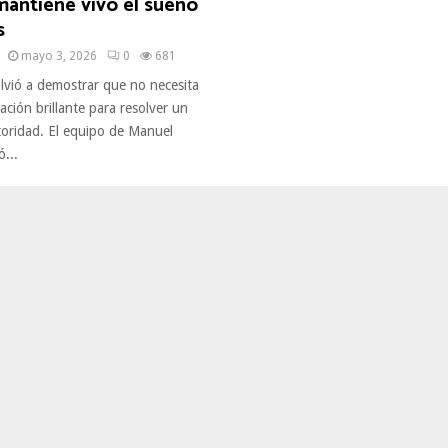
mantiene vivo el sueño
s
mayo 3, 2026
0
681
olvió a demostrar que no necesita
ación brillante para resolver un
toridad. El equipo de Manuel
ó...