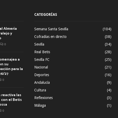
CATEGORÍAS
al Almería
Semana Santa Sevilla
(104)
alejo y
Cofradías en directo
(38)
o
Sevilla
(34)
0
Real Betis
(28)
homenajea a
Sevilla FC
(25)
on su
Nacional
(21)
ación para la
26/27
Deportes
(16)
0
Andalucía
(9)
Cultura
(4)
reactiva las
Reflexiones
(3)
con el Betis
ossa
Málaga
(1)
0