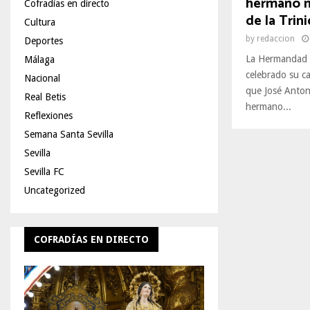
hermano m
Cofradías en directo
de la Trin
Cultura
by
redaccion
Deportes
La Hermandad d
Málaga
celebrado su ca
Nacional
que José Anton
Real Betis
hermano...
Reflexiones
Semana Santa Sevilla
Sevilla
Sevilla FC
Uncategorized
COFRADÍAS EN DIRECTO