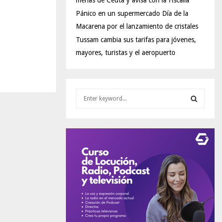
menas de Ceuta y avisa con la Fiscalía
Pánico en un supermercado Día de la
Macarena por el lanzamiento de cristales
Tussam cambia sus tarifas para jóvenes,
mayores, turistas y el aeropuerto
S
e
a
S
r
c
E
h
f
A
o
r
R
:
C
H