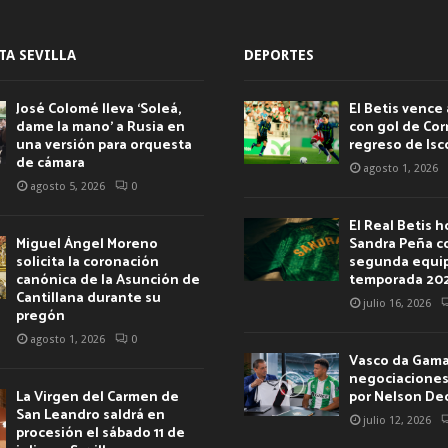
TA SEVILLA
DEPORTES
José Colomé lleva ‘Soleá,
El Betis vence 
dame la mano’ a Rusia en
con gol de Corr
una versión para orquesta
regreso de Isc
de cámara
agosto 1, 2026
agosto 5, 2026
0
El Real Betis 
Miguel Ángel Moreno
Sandra Peña c
solicita la coronación
segunda equip
canónica de la Asunción de
temporada 20
Cantillana durante su
julio 16, 2026
pregón
agosto 1, 2026
0
Vasco da Gama 
negociaciones 
La Virgen del Carmen de
por Nelson De
San Leandro saldrá en
julio 12, 2026
procesión el sábado 11 de