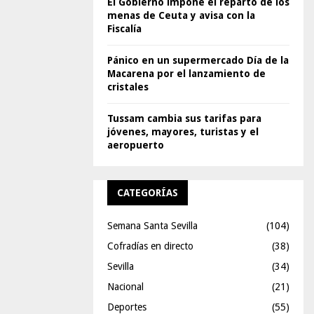
El Gobierno impone el reparto de los
menas de Ceuta y avisa con la
Fiscalía
Pánico en un supermercado Día de la
Macarena por el lanzamiento de
cristales
Tussam cambia sus tarifas para
jóvenes, mayores, turistas y el
aeropuerto
CATEGORÍAS
Semana Santa Sevilla
(104)
Cofradías en directo
(38)
Sevilla
(34)
Nacional
(21)
Deportes
(55)