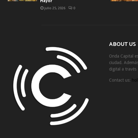
Mayor
julio 25, 2026
0
ABOUT US
Onda Capital es
ciudad. Además 
digital a travé
Contact us:
hol