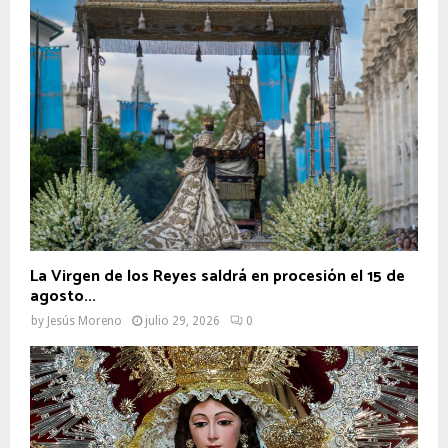
La Virgen de los Reyes saldrá en procesión el 15 de
agosto...
by
Jesús Moreno
julio 29, 2026
0