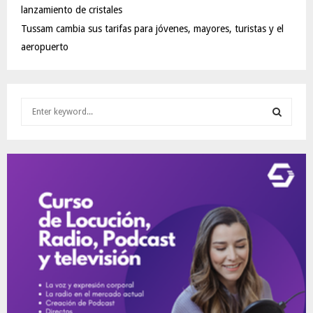
lanzamiento de cristales
Tussam cambia sus tarifas para jóvenes, mayores, turistas y el
aeropuerto
S
e
a
S
r
c
E
h
f
A
o
r
R
:
C
H