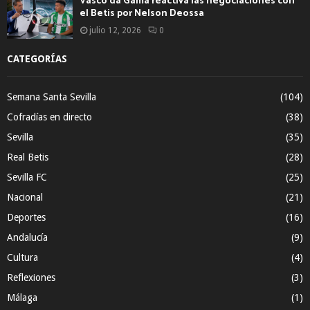
Vasco da Gama reactiva las negociaciones con
el Betis por Nelson Deossa
julio 12, 2026
0
CATEGORÍAS
Semana Santa Sevilla
(104)
Cofradías en directo
(38)
Sevilla
(35)
Real Betis
(28)
Sevilla FC
(25)
Nacional
(21)
Deportes
(16)
Andalucía
(9)
Cultura
(4)
Reflexiones
(3)
Málaga
(1)