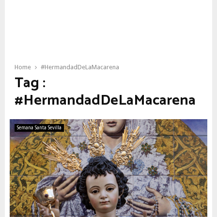
Home
#HermandadDeLaMacarena
Tag :
#HermandadDeLaMacarena
Semana Santa Sevilla