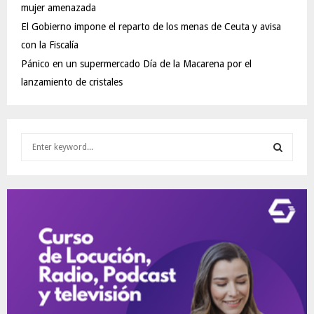
mujer amenazada
El Gobierno impone el reparto de los menas de Ceuta y avisa
con la Fiscalía
Pánico en un supermercado Día de la Macarena por el
lanzamiento de cristales
S
e
a
S
r
c
E
h
f
A
o
r
R
:
C