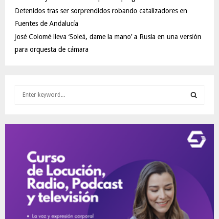
Detenidos tras ser sorprendidos robando catalizadores en
Fuentes de Andalucía
José Colomé lleva ‘Soleá, dame la mano’ a Rusia en una versión
para orquesta de cámara
S
e
a
S
r
c
E
h
f
A
o
r
R
:
C
H