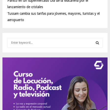
Pánico en un supermercado Día de la Macarena por el
lanzamiento de cristales
Tussam cambia sus tarifas para jóvenes, mayores, turistas y el
aeropuerto
S
e
a
S
r
c
E
h
f
A
o
r
R
:
C
H