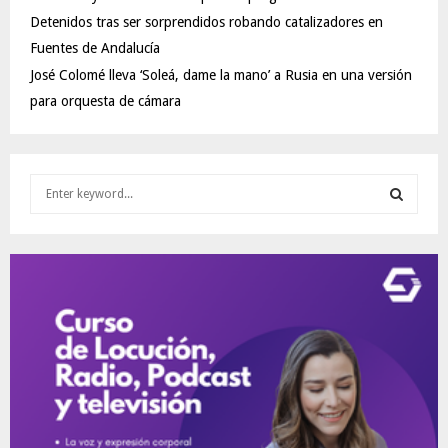
Detenidos tras ser sorprendidos robando catalizadores en
Fuentes de Andalucía
José Colomé lleva ‘Soleá, dame la mano’ a Rusia en una versión
para orquesta de cámara
S
e
a
S
r
c
E
h
f
A
o
r
R
:
C
H