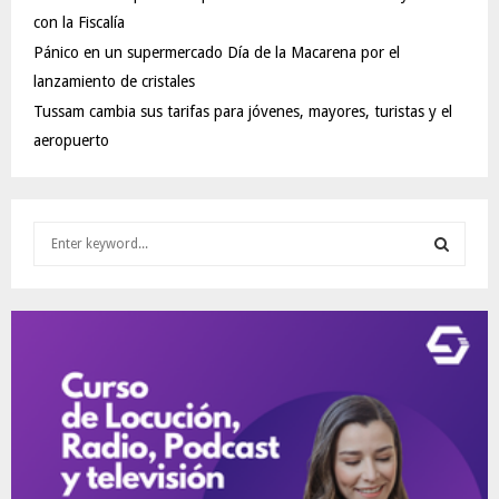
con la Fiscalía
Pánico en un supermercado Día de la Macarena por el
lanzamiento de cristales
Tussam cambia sus tarifas para jóvenes, mayores, turistas y el
aeropuerto
S
e
a
S
r
c
E
h
f
A
o
r
R
:
C