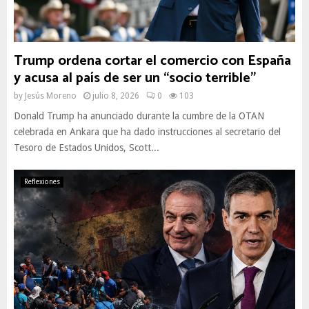
Trump ordena cortar el comercio con España
y acusa al país de ser un “socio terrible”
by
Jesús Moreno
julio 8, 2026
0
103
Donald Trump ha anunciado durante la cumbre de la OTAN
celebrada en Ankara que ha dado instrucciones al secretario del
Tesoro de Estados Unidos, Scott...
Reflexiones