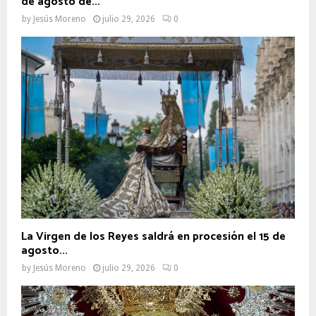
de agosto de...
by
Jesús Moreno
julio 29, 2026
0
La Virgen de los Reyes saldrá en procesión el 15 de
agosto...
by
Jesús Moreno
julio 29, 2026
0