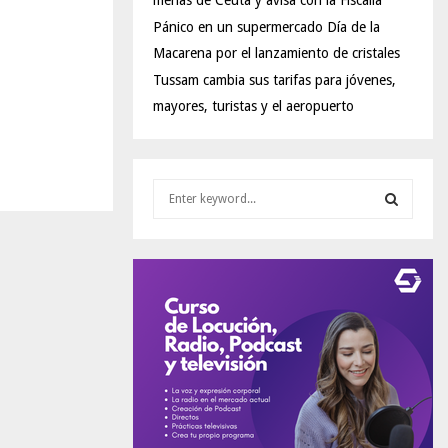
menas de Ceuta y avisa con la Fiscalía
Pánico en un supermercado Día de la
Macarena por el lanzamiento de cristales
Tussam cambia sus tarifas para jóvenes,
mayores, turistas y el aeropuerto
S
e
a
S
r
c
E
h
f
A
o
r
R
:
C
H