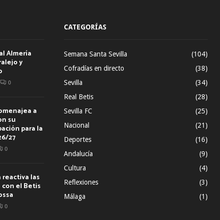
CATEGORÍAS
al Almería
Semana Santa Sevilla
(104)
alejo y
Cofradías en directo
(38)
o
Sevilla
(34)
0
Real Betis
(28)
homenajea a
Sevilla FC
(25)
on su
Nacional
(21)
ación para la
26/27
Deportes
(16)
0
Andalucía
(9)
Cultura
(4)
reactiva las
Reflexiones
(3)
con el Betis
ossa
Málaga
(1)
0