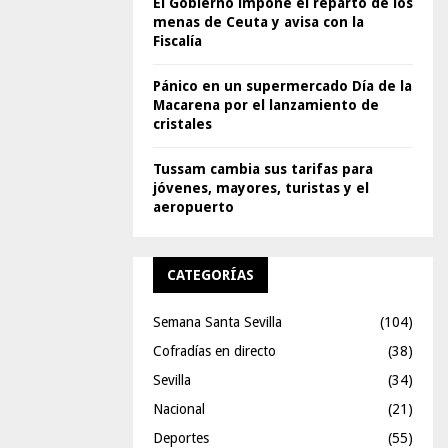
El Gobierno impone el reparto de los
menas de Ceuta y avisa con la
Fiscalía
Pánico en un supermercado Día de la
Macarena por el lanzamiento de
cristales
Tussam cambia sus tarifas para
jóvenes, mayores, turistas y el
aeropuerto
CATEGORÍAS
Semana Santa Sevilla
(104)
Cofradías en directo
(38)
Sevilla
(34)
Nacional
(21)
Deportes
(55)