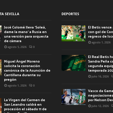
TA SEVILLA
DEPORTES
José Colomé lleva ‘Soleá,
El Betis vence 
dame la mano’ a Rusia en
con gol de Corr
una versión para orquesta
regreso de Isc
de cámara
agosto 1, 2026
agosto 5, 2026
0
El Real Betis 
Miguel Ángel Moreno
Sandra Peña c
solicita la coronación
segunda equip
canónica de la Asunción de
temporada 20
Cantillana durante su
julio 16, 2026
pregón
agosto 1, 2026
0
Vasco da Gama 
negociaciones 
La Virgen del Carmen de
por Nelson De
San Leandro saldrá en
julio 12, 2026
procesión el sábado 11 de