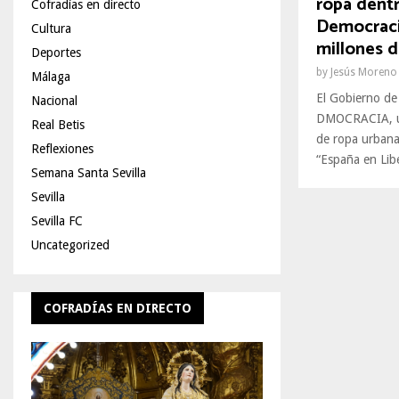
ropa dentr
Cofradías en directo
Democracia
Cultura
millones d
Deportes
by
Jesús Moreno
Málaga
El Gobierno de
Nacional
DMOCRACIA, una
Real Betis
de ropa urbana
Reflexiones
“España en Libe
Semana Santa Sevilla
Sevilla
Sevilla FC
Uncategorized
COFRADÍAS EN DIRECTO