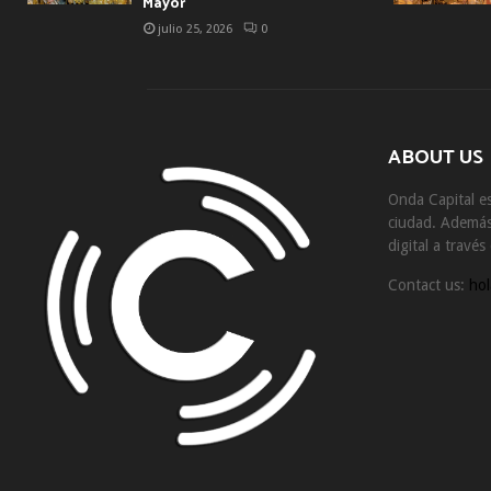
Mayor
julio 25, 2026
0
ABOUT US
Onda Capital es
ciudad. Además 
digital a travé
Contact us:
hol