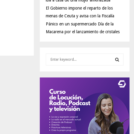
iba a casa de una mujer amenazada
El Gobierno impone el reparto de los
menas de Ceuta y avisa con la Fiscalía
Pánico en un supermercado Día de la
Macarena por el lanzamiento de cristales
S
e
a
S
r
c
E
h
f
A
o
r
R
:
C
H