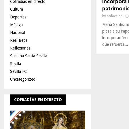
incorpora 
Cofradías en directo
patrimoni
Cultura
by
redaccion
Deportes
María Santísim
Málaga
pieza a su impo
Nacional
incorporación 
Real Betis
que refuerza...
Reflexiones
Semana Santa Sevilla
Sevilla
Sevilla FC
Uncategorized
COFRADÍAS EN DIRECTO