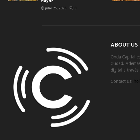
Mayor
julio 25, 2026
0
ABOUT US
Onda Capital es
ciudad. Además 
digital a travé
Contact us:
hol