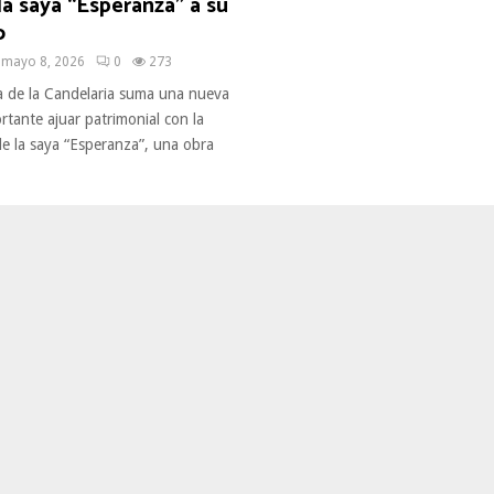
la saya “Esperanza” a su
o
mayo 8, 2026
0
273
a de la Candelaria suma una nueva
rtante ajuar patrimonial con la
de la saya “Esperanza”, una obra