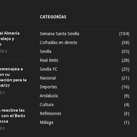
CATEGORÍAS
al Almería
Semana Santa Sevilla
(104)
alejo y
Cofradías en directo
(38)
o
Sevilla
(35)
0
Real Betis
(28)
homenajea a
Sevilla FC
(25)
on su
Nacional
(21)
ación para la
26/27
Deportes
(16)
0
Andalucía
(9)
Cultura
(4)
reactiva las
Reflexiones
(3)
con el Betis
ossa
Málaga
(1)
0