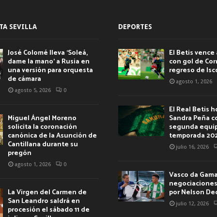
TA SEVILLA
DEPORTES
José Colomé lleva ‘Soleá,
El Betis vence 
dame la mano’ a Rusia en
con gol de Corr
una versión para orquesta
regreso de Isc
de cámara
agosto 1, 2026
agosto 5, 2026
0
El Real Betis 
Miguel Ángel Moreno
Sandra Peña c
solicita la coronación
segunda equip
canónica de la Asunción de
temporada 20
Cantillana durante su
julio 16, 2026
pregón
agosto 1, 2026
0
Vasco da Gama 
negociaciones 
La Virgen del Carmen de
por Nelson De
San Leandro saldrá en
julio 12, 2026
procesión el sábado 11 de