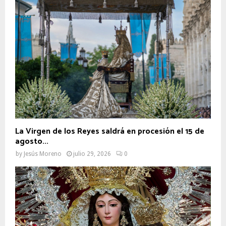
La Virgen de los Reyes saldrá en procesión el 15 de
agosto...
by
Jesús Moreno
julio 29, 2026
0