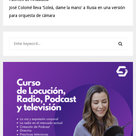
José Colomé lleva ‘Soleá, dame la mano’ a Rusia en una versión
para orquesta de cámara
S
e
a
S
r
c
E
h
f
A
o
r
R
:
C
H