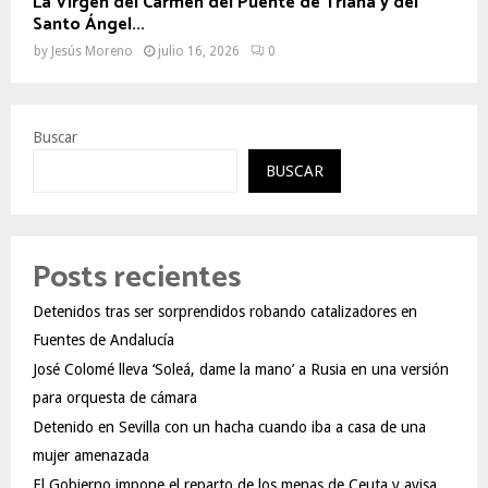
La Virgen del Carmen del Puente de Triana y del
Santo Ángel...
by
Jesús Moreno
julio 16, 2026
0
Buscar
BUSCAR
Posts recientes
Detenidos tras ser sorprendidos robando catalizadores en
Fuentes de Andalucía
José Colomé lleva ‘Soleá, dame la mano’ a Rusia en una versión
para orquesta de cámara
Detenido en Sevilla con un hacha cuando iba a casa de una
mujer amenazada
El Gobierno impone el reparto de los menas de Ceuta y avisa