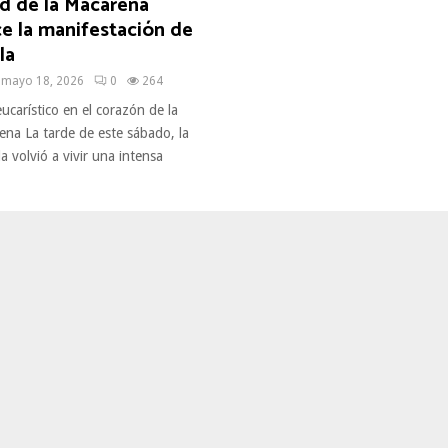
 de la Macarena
e la manifestación de
la
mayo 18, 2026
0
264
ucarístico en el corazón de la
ena La tarde de este sábado, la
la volvió a vivir una intensa