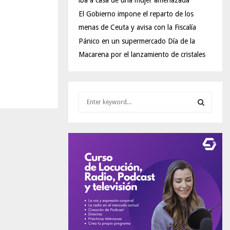
iba a casa de una mujer amenazada
El Gobierno impone el reparto de los
menas de Ceuta y avisa con la Fiscalía
Pánico en un supermercado Día de la
Macarena por el lanzamiento de cristales
S
e
a
S
r
c
E
h
f
A
o
r
R
:
C
H