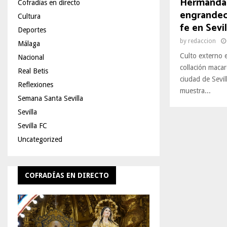
Hermandad
Cofradías en directo
engrandec
Cultura
fe en Sevil
Deportes
by
redaccion
Málaga
Culto externo e
Nacional
collación macar
Real Betis
ciudad de Sevil
Reflexiones
muestra...
Semana Santa Sevilla
Sevilla
Sevilla FC
Uncategorized
COFRADÍAS EN DIRECTO