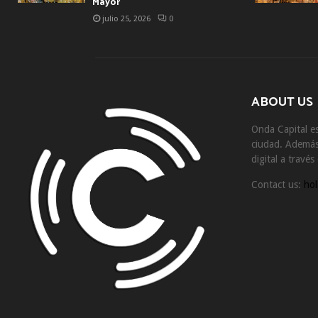
Mayor
julio 25, 2026
0
ABOUT US
Onda Capital es
ciudad. Además 
digital a travé
Contact us:
hol