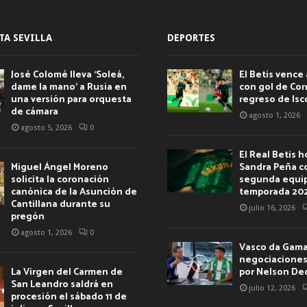
TA SEVILLA
DEPORTES
José Colomé lleva ‘Soleá,
El Betis vence 
dame la mano’ a Rusia en
con gol de Corr
una versión para orquesta
regreso de Isc
de cámara
agosto 1, 2026
agosto 5, 2026
0
El Real Betis 
Miguel Ángel Moreno
Sandra Peña c
solicita la coronación
segunda equip
canónica de la Asunción de
temporada 20
Cantillana durante su
julio 16, 2026
pregón
agosto 1, 2026
0
Vasco da Gama 
negociaciones 
La Virgen del Carmen de
por Nelson De
San Leandro saldrá en
julio 12, 2026
procesión el sábado 11 de