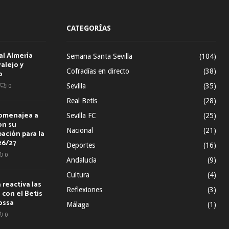
CATEGORÍAS
al Almería
Semana Santa Sevilla
(104)
alejo y
Cofradías en directo
(38)
o
Sevilla
(35)
0
Real Betis
(28)
homenajea a
Sevilla FC
(25)
on su
Nacional
(21)
ación para la
26/27
Deportes
(16)
0
Andalucía
(9)
Cultura
(4)
reactiva las
Reflexiones
(3)
con el Betis
ossa
Málaga
(1)
0