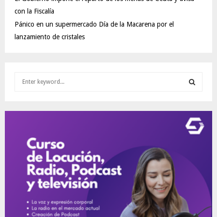
con la Fiscalía
Pánico en un supermercado Día de la Macarena por el
lanzamiento de cristales
S
e
a
S
r
c
E
h
f
A
o
r
R
:
C
H