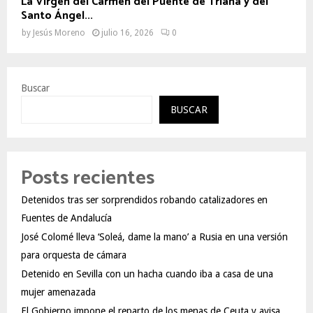
La Virgen del Carmen del Puente de Triana y del
Santo Ángel...
by
Jesús Moreno
julio 16, 2026
0
Buscar
BUSCAR
Posts recientes
Detenidos tras ser sorprendidos robando catalizadores en
Fuentes de Andalucía
José Colomé lleva ‘Soleá, dame la mano’ a Rusia en una versión
para orquesta de cámara
Detenido en Sevilla con un hacha cuando iba a casa de una
mujer amenazada
El Gobierno impone el reparto de los menas de Ceuta y avisa