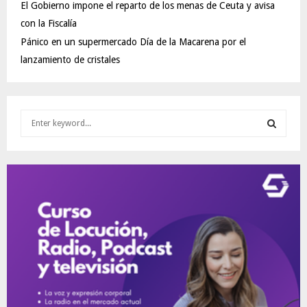
El Gobierno impone el reparto de los menas de Ceuta y avisa
con la Fiscalía
Pánico en un supermercado Día de la Macarena por el
lanzamiento de cristales
S
e
a
S
r
c
E
h
f
A
o
r
R
:
C
H