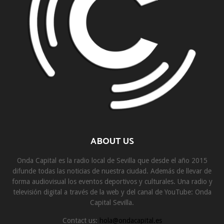
ABOUT US
Onda Capital es la radio local de Sevilla que desde el año 2015
difunde todas las noticias de nuestra ciudad. Además de llevar de
forma audiovisual los eventos deportivos y culturales. Una radio y
televisión digital a través de la web y del canal de YouTube: Onda
Capital Sevilla.
Contact us:
hola@ondacapital.es