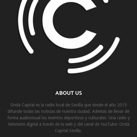
ABOUT US
Onda Capital es la radio local de Sevilla que desde el año 2015
difunde todas las noticias de nuestra ciudad. Además de llevar de
forma audiovisual los eventos deportivos y culturales. Una radio y
televisión digital a través de la web y del canal de YouTube: Onda
Capital Sevilla.