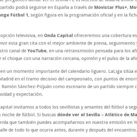
l partido podrá seguirse en España a través de
Movistar Plus+
,
Mo
nge Fútbol 1
, según figura en la programación oficial y en la fich
opción televisiva, en
Onda Capital
ofreceremos una cobertura esp
vivir esta gran cita con el mejor ambiente de previa, seguimiento y
stro canal de
YouTube
, en una retransmisión pensada para los af
r el choque con una narración cercana, opinión y el pulso de la afi
a en un momento importante del calendario liguero. LaLiga sitúa es
 Madrid en el tramo decisivo del campeonato, con puntos de enor
el Ramón Sánchez-Pizjuán como escenario de un partido siempre 
nsidad y expectación.
pital invitamos a todos los sevillistas y amantes del fútbol a seg
 noche de fútbol. Si buscas
dónde ver el Sevilla – Atlético de M
uerda que también puedes acompañarnos en nuestra emisión en Y
alle de todo lo que ocurra antes, durante y después del encuentro.