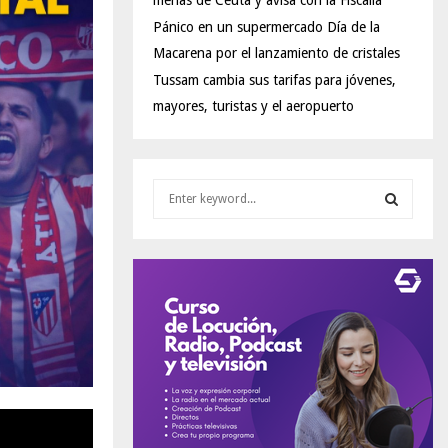
menas de Ceuta y avisa con la Fiscalía
Pánico en un supermercado Día de la
Macarena por el lanzamiento de cristales
Tussam cambia sus tarifas para jóvenes,
mayores, turistas y el aeropuerto
S
e
a
S
r
c
E
h
f
A
o
r
R
:
C
H