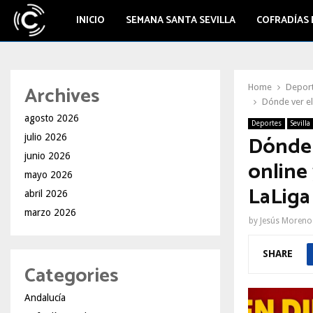
INICIO
SEMANA SANTA SEVILLA
COFRADÍAS 
Archives
Home
Depor
Dónde ver el
agosto 2026
Deportes
Sevilla
Dónde v
julio 2026
junio 2026
online 
mayo 2026
LaLiga
abril 2026
marzo 2026
by
Jesús Moreno
SHARE
Categories
Andalucía