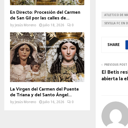
En Directo: Procesión del Carmen
ATLETICO DE M
de San Gil por las calles de...
SEVILLA FC EN 
by
Jesús Moreno
julio 18, 2026
0
SHARE
PREVIOUS POST
El Betis res
abierta la e
La Virgen del Carmen del Puente
de Triana y del Santo Ángel...
by
Jesús Moreno
julio 16, 2026
0