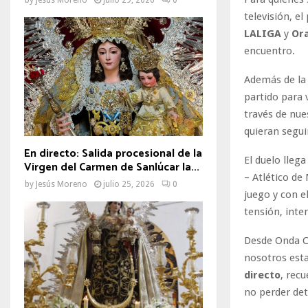
televisión, e
LALIGA
y
Ora
encuentro.
Además de la 
partido para 
través de nue
quieran segui
En directo: Salida procesional de la
El duelo lleg
Virgen del Carmen de Sanlúcar la...
– Atlético de
by
Jesús Moreno
julio 25, 2026
0
juego y con 
tensión, inte
Desde Onda Ca
nosotros esta
directo
, rec
no perder det