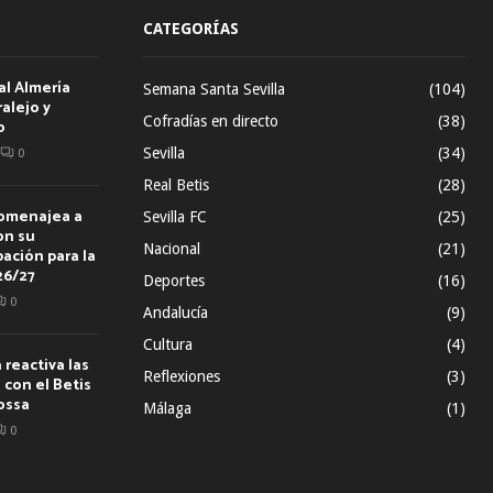
CATEGORÍAS
al Almería
Semana Santa Sevilla
(104)
alejo y
Cofradías en directo
(38)
o
Sevilla
(34)
0
Real Betis
(28)
homenajea a
Sevilla FC
(25)
on su
Nacional
(21)
ación para la
26/27
Deportes
(16)
0
Andalucía
(9)
Cultura
(4)
reactiva las
Reflexiones
(3)
con el Betis
ossa
Málaga
(1)
0