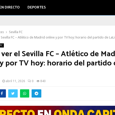
EN DIRECTO
DEPORTES
tes
Sevilla FC
 Sevilla FC – Atlético de Madrid online y por TV hoy: horario del partido de LaL
 FC
er el Sevilla FC – Atlético de Mad
y por TV hoy: horario del partido
abril 11, 2026
0
840