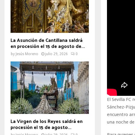
La Asunción de Cantillana saldrá
en procesión el 15 de agosto de...
by
Jesús Moreno
julio 29, 2026
0
El Sevilla FC
Sánchez-Pizju
encuentro arr
La Virgen de los Reyes saldrá en
una noche de
procesión el 15 de agosto...
Para quienes 
by
Jesús Moreno
julio 29, 2026
0