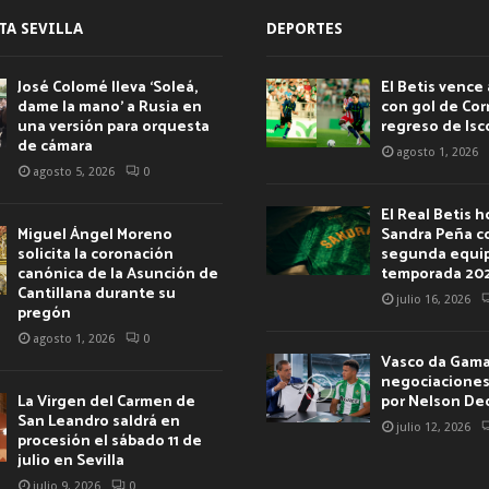
TA SEVILLA
DEPORTES
José Colomé lleva ‘Soleá,
El Betis vence 
dame la mano’ a Rusia en
con gol de Corr
una versión para orquesta
regreso de Isc
de cámara
agosto 1, 2026
agosto 5, 2026
0
El Real Betis 
Miguel Ángel Moreno
Sandra Peña c
solicita la coronación
segunda equip
canónica de la Asunción de
temporada 20
Cantillana durante su
julio 16, 2026
pregón
agosto 1, 2026
0
Vasco da Gama 
negociaciones 
La Virgen del Carmen de
por Nelson De
San Leandro saldrá en
julio 12, 2026
procesión el sábado 11 de
julio en Sevilla
julio 9, 2026
0