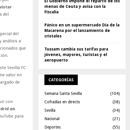
El Gobierno impone el reparto de los
menas de Ceuta y avisa con la
vistar
Fiscalía
a del
Pánico en un supermercado Día de la
Macarena por el lanzamiento de
ecial del
cristales
 análisis a
icionados que
Tussam cambia sus tarifas para
jóvenes, mayores, turistas y el
ción.
aeropuerto
te Sevilla FC
me valor en
CATEGORÍAS
cargado de
Semana Santa Sevilla
(104)
uir con
Cofradías en directo
(38)
adrid en
Sevilla
(34)
ouTube para
Nacional
(21)
Deportes
(55)