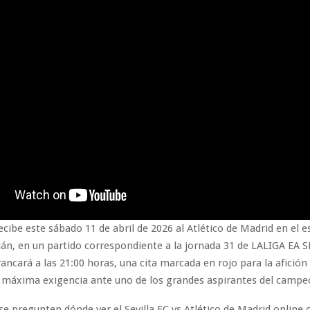
 recibe este sábado 11 de abril de 2026 al Atlético de Madrid en el
án, en un partido correspondiente a la jornada 31 de LALIGA EA S
ancará a las 21:00 horas, una cita marcada en rojo para la afición s
 máxima exigencia ante uno de los grandes aspirantes del campe
se pregunten dónde ver el Sevilla FC vs Atlético de Madrid online 