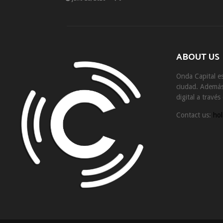
ABOUT US
Onda Capital es
ciudad. Además 
digital a travé
Contact us:
hol