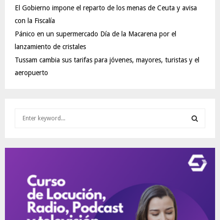
El Gobierno impone el reparto de los menas de Ceuta y avisa
con la Fiscalía
Pánico en un supermercado Día de la Macarena por el
lanzamiento de cristales
Tussam cambia sus tarifas para jóvenes, mayores, turistas y el
aeropuerto
S
e
a
S
r
c
E
h
f
A
o
r
R
:
C