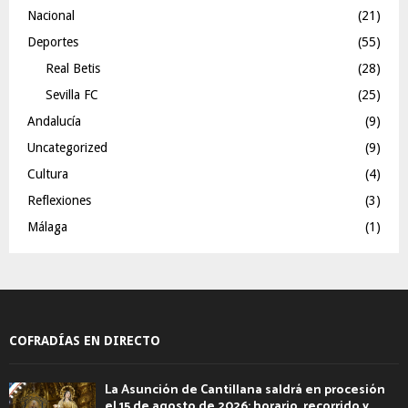
Nacional
(21)
Deportes
(55)
Real Betis
(28)
Sevilla FC
(25)
Andalucía
(9)
Uncategorized
(9)
Cultura
(4)
Reflexiones
(3)
Málaga
(1)
COFRADÍAS EN DIRECTO
La Asunción de Cantillana saldrá en procesión
el 15 de agosto de 2026: horario, recorrido y