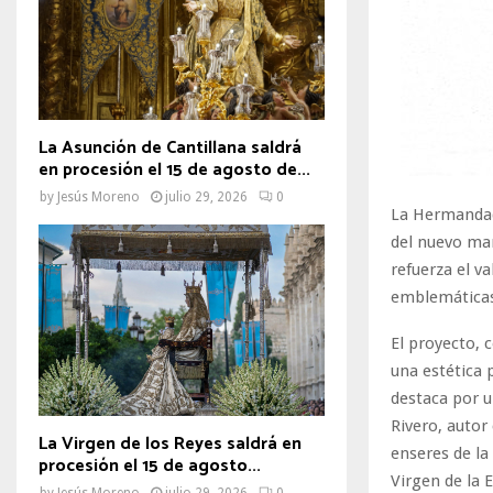
La Asunción de Cantillana saldrá
en procesión el 15 de agosto de...
by
Jesús Moreno
julio 29, 2026
0
La Hermandad
del nuevo man
refuerza el v
emblemáticas 
El proyecto, 
una estética 
destaca por u
Rivero, autor
La Virgen de los Reyes saldrá en
enseres de la
procesión el 15 de agosto...
Virgen de la 
by
Jesús Moreno
julio 29, 2026
0