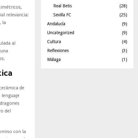
Real Betis
(28)
simétricos,
al relevancia:
Sevilla FC
(25)
 la
Andalucía
(9)
Uncategorized
(9)
Cultura
(4)
ulada al
 una
Reflexiones
(3)
os.
Málaga
(1)
tica
cerámica de
 lenguaje
, dragones
ro del
omiso con la