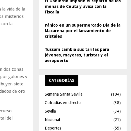
El Gobierno impone el reparto de los
menas de Ceuta y avisa con la
la vida de la
Fiscalía
os misterios
 con la
Pánico en un supermercado Día de la
Macarena por el lanzamiento de
cristales
Tussam cambia sus tarifas para
jóvenes, mayores, turistas y el
aeropuerto
en dos zonas
 por galones y
CATEGORÍAS
ibuyen siete
rdados de oro
Semana Santa Sevilla
(104)
Cofradías en directo
(38)
ecurso
Sevilla
(34)
tal del
Nacional
(21)
Deportes
(55)