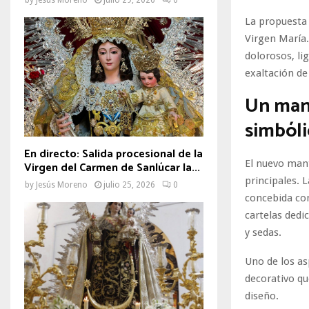
La propuesta 
Virgen María.
dolorosos, lig
exaltación de
Un mant
simbóli
En directo: Salida procesional de la
El nuevo mant
Virgen del Carmen de Sanlúcar la...
principales. 
by
Jesús Moreno
julio 25, 2026
0
concebida con
cartelas dedi
y sedas.
Uno de los as
decorativo qu
diseño.