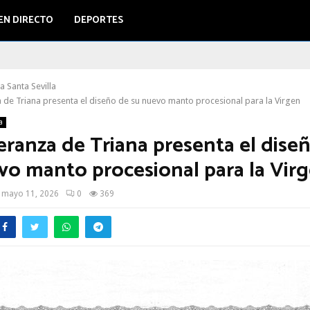
EN DIRECTO
DEPORTES
 Santa Sevilla
 de Triana presenta el diseño de su nuevo manto procesional para la Virgen
a
eranza de Triana presenta el dise
vo manto procesional para la Vir
mayo 11, 2026
0
369