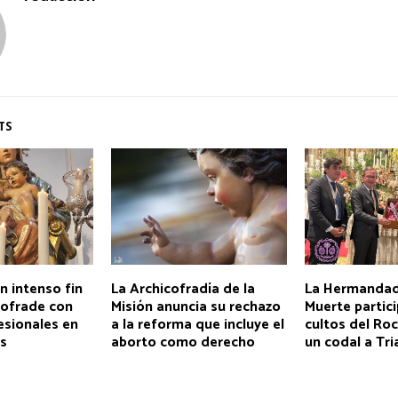
TS
un intenso fin
La Archicofradía de la
La Hermandad
ofrade con
Misión anuncia su rechazo
Muerte partici
esionales en
a la reforma que incluye el
cultos del Roc
os
aborto como derecho
un codal a Tri