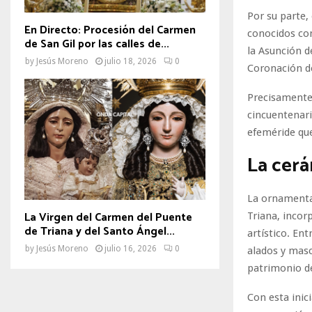
Por su parte,
En Directo: Procesión del Carmen
conocidos c
de San Gil por las calles de...
la Asunción d
by
Jesús Moreno
julio 18, 2026
0
Coronación de
Precisamente 
cincuentenari
efeméride qu
La cerá
La ornamenta
La Virgen del Carmen del Puente
Triana, incor
de Triana y del Santo Ángel...
artístico. En
by
Jesús Moreno
julio 16, 2026
0
alados y masc
patrimonio de
Con esta inic