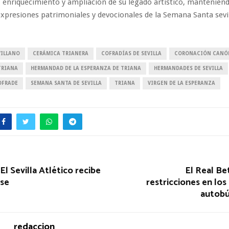
 enriquecimiento y ampliación de su legado artístico, manteniend
xpresiones patrimoniales y devocionales de la Semana Santa sevi
VILLANO
CERÁMICA TRIANERA
COFRADÍAS DE SEVILLA
CORONACIÓN CANÓ
TRIANA
HERMANDAD DE LA ESPERANZA DE TRIANA
HERMANDADES DE SEVILLA
OFRADE
SEMANA SANTA DE SEVILLA
TRIANA
VIRGEN DE LA ESPERANZA
El Sevilla Atlético recibe
El Real Be
nse
restricciones en los
autobú
redaccion