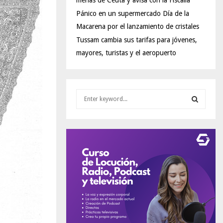
menas de Ceuta y avisa con la Fiscalía
Pánico en un supermercado Día de la
Macarena por el lanzamiento de cristales
Tussam cambia sus tarifas para jóvenes,
mayores, turistas y el aeropuerto
S
e
a
S
r
c
E
h
f
A
o
r
R
:
C
H