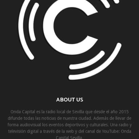
ABOUT US
Onda Capital es la radio local de Sevilla que desde el año 2015
difunde todas las noticias de nuestra ciudad. Además de llevar de
forma audiovisual los eventos deportivos y culturales. Una radio y
televisión digital a través de la web y del canal de YouTube: Onda
Capital Sevilla.