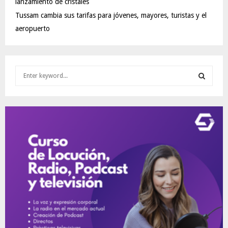
lanzamiento de cristales
Tussam cambia sus tarifas para jóvenes, mayores, turistas y el
aeropuerto
S
e
a
S
r
c
E
h
f
A
o
r
R
:
C
H