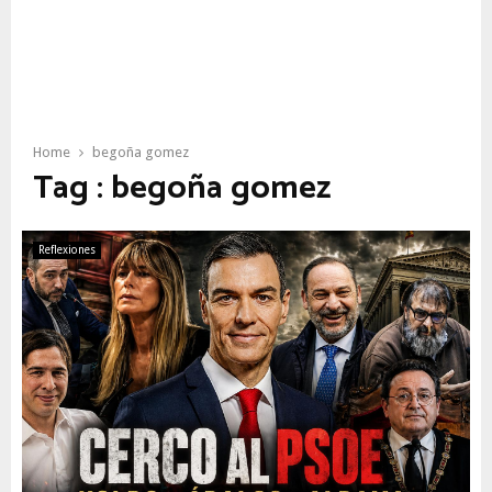
Home
begoña gomez
Tag : begoña gomez
Reflexiones