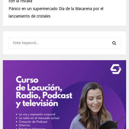
con la Fiscalía
Pánico en un supermercado Día de la Macarena por el
lanzamiento de cristales
S
e
a
S
r
c
E
h
f
A
o
r
R
:
C
H