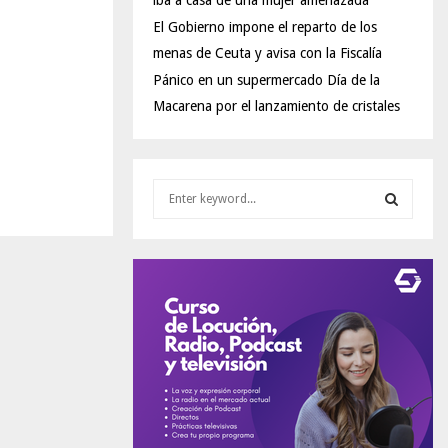
iba a casa de una mujer amenazada
El Gobierno impone el reparto de los
menas de Ceuta y avisa con la Fiscalía
Pánico en un supermercado Día de la
Macarena por el lanzamiento de cristales
S
e
a
S
r
c
E
h
f
A
o
r
R
:
C
H