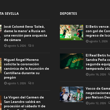
TA SEVILLA
DEPORTES
José Colomé lleva ‘Soleá,
El Betis vence 
dame la mano’ a Rusia en
con gol de Corr
una versión para orquesta
regreso de Isc
de cámara
agosto 1, 2026
agosto 5, 2026
0
El Real Betis 
Miguel Ángel Moreno
Sandra Peña c
solicita la coronación
segunda equip
canónica de la Asunción de
temporada 20
Cantillana durante su
julio 16, 2026
pregón
agosto 1, 2026
0
Vasco da Gama 
negociaciones 
La Virgen del Carmen de
por Nelson De
San Leandro saldrá en
julio 12, 2026
procesión el sábado 11 de