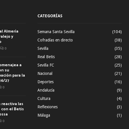
CATEGORÍAS
al Almería
Semana Santa Sevilla
(104)
alejo y
Cofradías en directo
(38)
o
Sevilla
(35)
0
Real Betis
(28)
homenajea a
Sevilla FC
(25)
on su
Nacional
(21)
ación para la
26/27
Deportes
(16)
0
Andalucía
(9)
Cultura
(4)
reactiva las
Reflexiones
(3)
con el Betis
ossa
Málaga
(1)
0