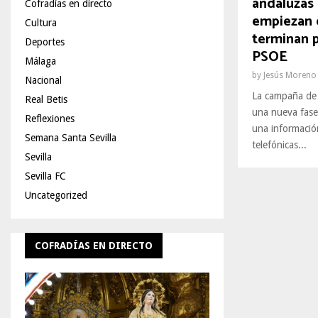
andaluzas
Cofradías en directo
empiezan 
Cultura
terminan p
Deportes
PSOE
Málaga
by
Jesús Moreno
Nacional
La campaña de 
Real Betis
una nueva fase 
Reflexiones
una informaci
Semana Santa Sevilla
telefónicas...
Sevilla
Sevilla FC
Uncategorized
COFRADÍAS EN DIRECTO