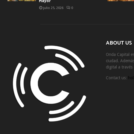
Mayor
julio 25, 2026
0
ABOUT US
Onda Capital es
ciudad. Además 
digital a travé
Contact us:
hol